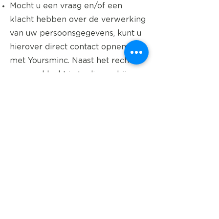
Mocht u een vraag en/of een
klacht hebben over de verwerking
van uw persoonsgegevens, kunt u
hierover direct contact opnemen
met Yoursminc. Naast het recht
om een klacht in te dienen bij
Yoursminc, heeft u ook altijd het
recht om een klacht in te dienen
bij de toezichthoudende autoriteit
op het gebied van
privacybescherming: de Autoriteit
Persoonsgegevens, Postbus 93374,
2509 AJ te Den Haag,
070-888
5000
.