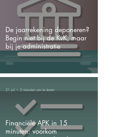
De jaarrekening deponeren?
Begin niet bij de KvK, maar
bij je administratie
21 jul
2 minuten om te lezen
Financiële APK in 15
minuten: voorkom