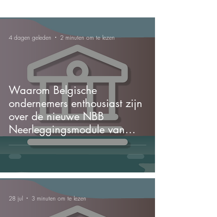
met
greerd
voor
sneller
e
moder
betaal
Peppol
ne
d
-
boekh
4 dagen geleden
2 minuten om te lezen
krijgen
servic
oudso
.
es via
ftware
Maven
ta
Waarom Belgische
ondernemers enthousiast zijn
over de nieuwe NBB
Neerleggingsmodule van
Yoursminc
28 jul
3 minuten om te lezen