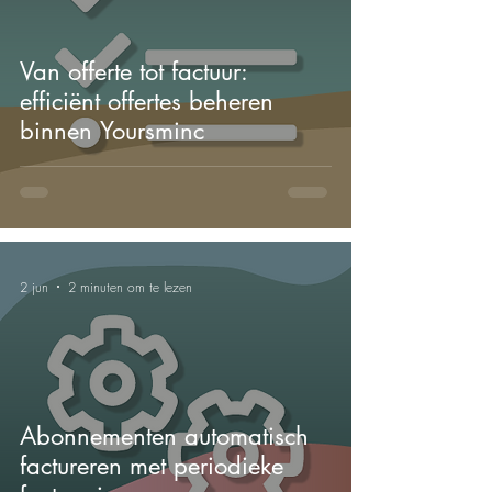
Van offerte tot factuur:
efficiënt offertes beheren
binnen Yoursminc
2 jun
2 minuten om te lezen
Abonnementen automatisch
factureren met periodieke