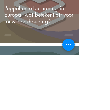
Peppol en e-facturering in
Europa: wat betekent dit voor
jouw boekhouding?
24 mrt
1 minuten om te lezen
Hoe overstappen naar een
ander Peppol toegangspunt?