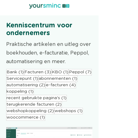
Kenniscentrum voor
ondernemers
Praktische artikelen en uitleg over
boekhouden, e-facturatie, Peppol,
automatisering en meer.
1 post
3 posts
1 post
7 posts
Bank
(1)
Facturen
(3)
KBO
(1)
Peppol
(7)
1 post
1 post
Servicepunt
(1)
abonnementen
(1)
2 posts
4 posts
automatisering
(2)
e-facturen
(4)
1 post
koppeling
(1)
1 post
recent gebruikte pagina's
(1)
2 posts
terugkerende facturen
(2)
2 posts
1 post
webshopkoppeling
(2)
webshops
(1)
1 post
woocommerce
(1)