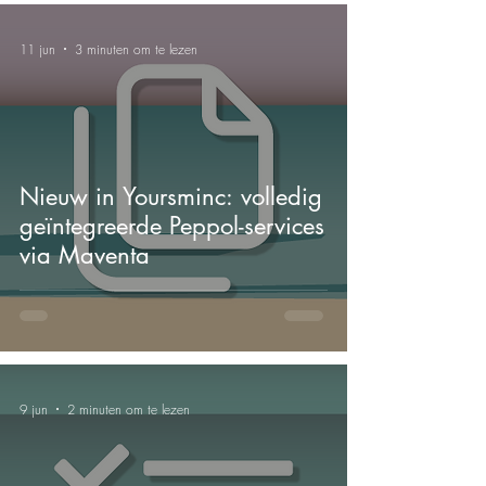
11 jun
3 minuten om te lezen
Nieuw in Yoursminc: volledig
geïntegreerde Peppol-services
via Maventa
9 jun
2 minuten om te lezen