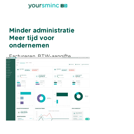
Minder administratie
Meer tijd voor
ondernemen
Factureren, BTW-aangifte,
banktransacties en meer. Alles
in één overzichtelijke oplossing
vanaf €9,95 per maand