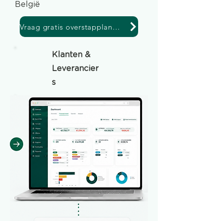
België
Vraag gratis overstapplan aan
Klanten &
Leverancier
s
Producten
Verkoopfacture
n
Inkoopfacture
n