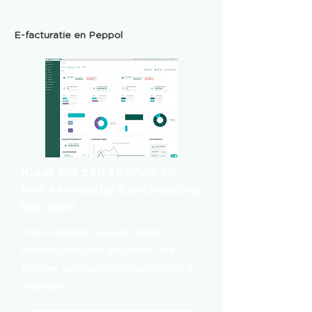
E-facturatie en Peppol
Klaar om zelf te ervaren
hoe eenvoudig boekhouding
kan zijn?
Maak vandaag nog een gratis
proefaccount aan en ontdek alle
functies van Yoursminc gedurende 3
maanden.