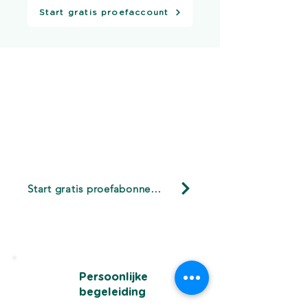
Start gratis proefaccount
Klaar om minder tijd aan
administratie
en meer tijd aan
ondernemen te besteden?
Start gratis proefabonnement
Start nu 3 maanden gratis. Geen
creditcard nodig
Persoonlijke
begeleiding