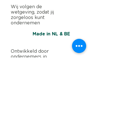
Wij volgen de
wetgeving, zodat jij
zorgeloos kunt
ondernemen
Made in NL & BE
Ontwikkeld door
ondernemers in
Nederland en België
Yoursminc is de alles-in-één
oplossing voor factureren,
uitgaven, Btw-aangifte en e-
facturatie. Speciaal voor
zelfstandigen en kleine bedrijven
in Nederland en België