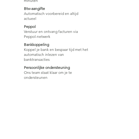
minuten
Btw-aangifte
Automatisch voorbereid en altijd
actueel
Peppol
Verstuur en ontvang facturen via
Peppol-netwerk
Bankkoppeling
Koppel je bank en bespaar tijd met het
automatisch inlezen van
banktransacties
Persoonlijke ondersteuning
Ons team staat klaar om je te
ondersteunen
Klaar om minder tijd aan
administratie
en meer tijd aan
ondernemen te besteden?