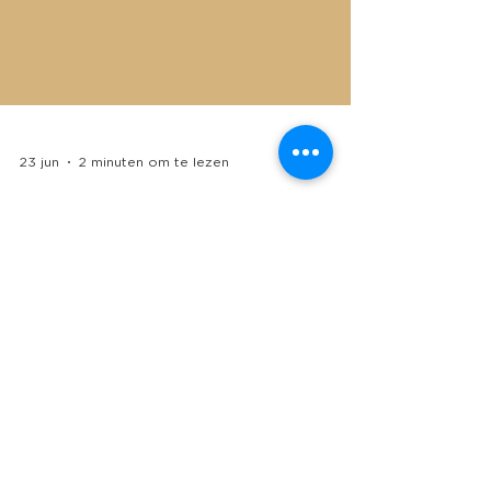
23 jun
2 minuten om te lezen
Compliance in moderne
cloudboekhouding
Ondernemen draait vandaag niet alleen meer
om verkopen, facturen versturen en
belastingaangifte doen. Steeds vaker krijgen
ondernemers te maken met wetgeving,
beveiliging, digitale facturatie,
gegevensbescherming en controleerbare
administratieprocessen. Of je nu een