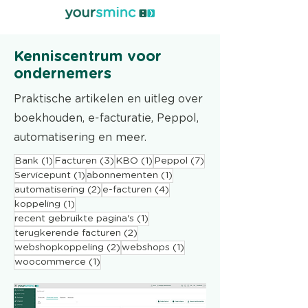
Kenniscentrum voor
ondernemers
Praktische artikelen en uitleg over
boekhouden, e-facturatie, Peppol,
automatisering en meer.
1 post
3 posts
1 post
7 posts
Bank
(1)
Facturen
(3)
KBO
(1)
Peppol
(7)
1 post
1 post
Servicepunt
(1)
abonnementen
(1)
2 posts
4 posts
automatisering
(2)
e-facturen
(4)
1 post
koppeling
(1)
1 post
recent gebruikte pagina's
(1)
2 posts
terugkerende facturen
(2)
2 posts
1 post
webshopkoppeling
(2)
webshops
(1)
1 post
woocommerce
(1)