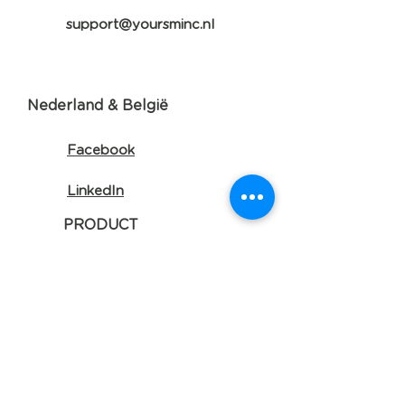
support@yoursminc.nl
Nederland & België
Facebook
LinkedIn
PRODUCT
Factureren
Uitgaven
Btw-aangifte
E-facturatie
Bank & Kas
NBB-