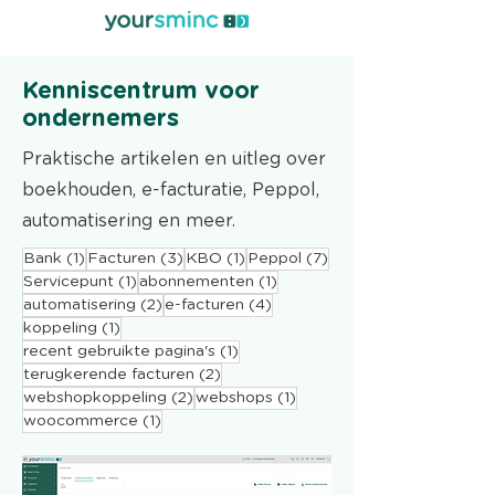
Kenniscentrum voor
ondernemers
Praktische artikelen en uitleg over
boekhouden, e-facturatie, Peppol,
automatisering en meer.
1 post
3 posts
1 post
7 posts
Bank
(1)
Facturen
(3)
KBO
(1)
Peppol
(7)
1 post
1 post
Servicepunt
(1)
abonnementen
(1)
2 posts
4 posts
automatisering
(2)
e-facturen
(4)
1 post
koppeling
(1)
1 post
recent gebruikte pagina's
(1)
2 posts
terugkerende facturen
(2)
2 posts
1 post
webshopkoppeling
(2)
webshops
(1)
1 post
woocommerce
(1)