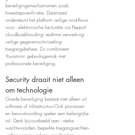
beveiligingsmechanismen zoals 
tweestapsverificatie. Daarnaast 
ondersteunt het platform veilige workflows 
voor:- elektronische facturatie via Peppol- 
cloudboekhouding- realtime verwerking- 
veilige gegevensuitwisseling- 
toegangsbeheer. Zo combineert 
Yoursminc gebruiksgemak met 
professionele beveiliging.
Security draait niet alleen 
om technologie
Goede beveiliging bestaat niet alleen uit 
software of infrastructuur.Ook processen 
en bewustwording spelen een belangrijke 
rol. Denk bijvoorbeeld aan:- sterke 
wachtwoorden- beperkte toegangsrechten- 
veilige samenwerking- regelmatige 