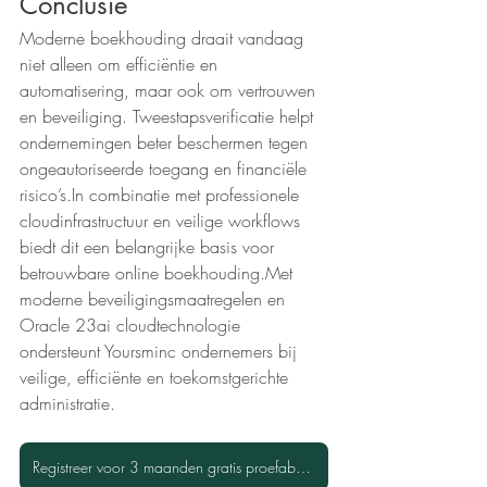
Conclusie
Moderne boekhouding draait vandaag 
niet alleen om efficiëntie en 
automatisering, maar ook om vertrouwen 
en beveiliging. Tweestapsverificatie helpt 
ondernemingen beter beschermen tegen 
ongeautoriseerde toegang en financiële 
risico’s.In combinatie met professionele 
cloudinfrastructuur en veilige workflows 
biedt dit een belangrijke basis voor 
betrouwbare online boekhouding.Met 
moderne beveiligingsmaatregelen en 
Oracle 23ai cloudtechnologie 
ondersteunt Yoursminc ondernemers bij 
veilige, efficiënte en toekomstgerichte 
administratie.
Registreer voor 3 maanden gratis proefabonnement