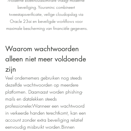
Moderne boekhoudsoftware vraagt moderne 
beveiliging. Yoursminc combineert 
tweestapsverificatie, veilige cloudopslag via 
Oracle 23ai en beveiligde workflows voor 
maximale bescherming van financiële gegevens.
Waarom wachtwoorden 
alleen niet meer voldoende 
zijn
Veel ondernemers gebruiken nog steeds 
dezelfde wachtwoorden op meerdere 
platformen. Daarnaast worden phishing-
mails en datalekken steeds 
professioneler.Wanneer een wachtwoord 
in verkeerde handen terechtkomt, kan een 
account zonder extra beveiliging relatief 
eenvoudig misbruikt worden.Binnen 