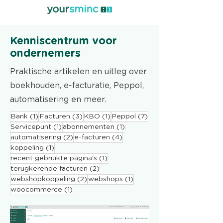
Kenniscentrum voor
ondernemers
Praktische artikelen en uitleg over
boekhouden, e-facturatie, Peppol,
automatisering en meer.
1 post
3 posts
1 post
7 posts
Bank
(1)
Facturen
(3)
KBO
(1)
Peppol
(7)
1 post
1 post
Servicepunt
(1)
abonnementen
(1)
2 posts
4 posts
automatisering
(2)
e-facturen
(4)
1 post
koppeling
(1)
1 post
recent gebruikte pagina's
(1)
2 posts
terugkerende facturen
(2)
2 posts
1 post
webshopkoppeling
(2)
webshops
(1)
1 post
woocommerce
(1)