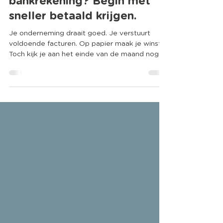
Meer omzet op je
bankrekening? Begin met
sneller betaald krijgen.
Je onderneming draait goed. Je verstuurt
voldoende facturen. Op papier maak je winst.
Toch kijk je aan het einde van de maand nog
regelmatig gespannen naar je banksaldo.
Herkenbaar? Dan is niet je omzet het
probleem, maar de snelheid waarmee klanten
betalen. Veel ondernemers laten geld onnodig
liggen Een factuur die vandaag niet wordt
betaald, heeft morgen invloed op: • je
liquiditeit; • de btw die je moet afdragen; •
investeringen; • salarissen; • leveranciers. Vaak
zijn kla