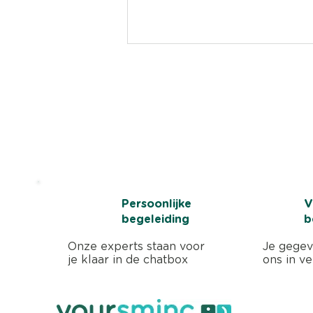
Klaar om minder tijd aa
en meer tijd aan onde
Start nu 3 maanden gratis. Geen credit
Waarom Belgische
ondernemers enthousiast zijn
Persoonlijke
V
over de nieuwe NBB
begeleiding
b
Neerleggingsmodule van
Yoursminc
Onze experts staan voor
Je gegeve
je klaar in de chatbox
ons in ve