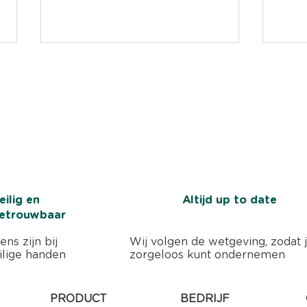
n administratie
rnemen te besteden?
card nodig
Meer omzet op je
Zie j
bankrekening? Begin met
gezo
eilig en
Altijd up to date
sneller betaald krijgen.
verte
etrouwbaar
ns zijn bij
Wij volgen de wetgeving, zodat j
ilige handen
zorgeloos kunt ondernemen
PRODUCT
BEDRIJF