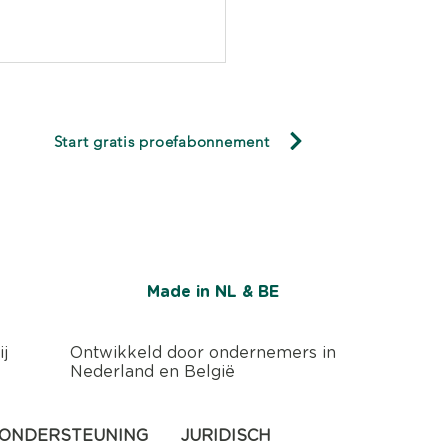
Start gratis proefabonnement
e direct of je bedrijf
nd is? Deze 3 cijfers
Made in NL & BE
llen het verhaal
ij
Ontwikkeld door ondernemers in
Nederland en België
ONDERSTEUNING
JURIDISCH