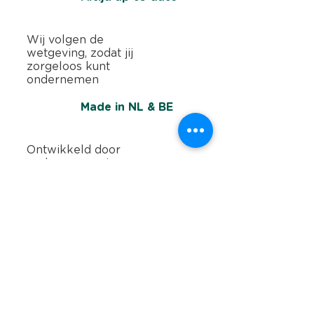
Wij volgen de
wetgeving, zodat jij
zorgeloos kunt
ondernemen
Made in NL & BE
Ontwikkeld door
ondernemers in
Nederland en België
Yoursminc is de alles-in-één
oplossing voor factureren,
uitgaven, Btw-aangifte en e-
facturatie. Speciaal voor
zelfstandigen en kleine bedrijven