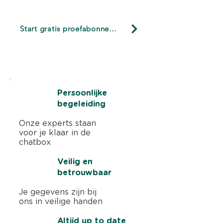
Meer omzet op je
Zie je direct of j
ondernemen te besteden?
bankrekening? Begin met
gezond is? Deze 
Start gratis proefabonnement
sneller betaald krijgen.
vertellen het verh
Start nu 3 maanden gratis. Geen
creditcard nodig
Persoonlijke
begeleiding
Onze experts staan
voor je klaar in de
chatbox
Veilig en
betrouwbaar
Je gegevens zijn bij
ons in veilige handen
Altijd up to date