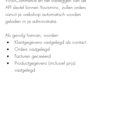
WooCommerce en het vastleggen van de 
API sleutel binnen Yoursminc, zullen orders 
vanuit je webshop automatisch worden 
geladen in je administratie.
Als gevolg hiervan, worden:
Klantgegevens vastgelegd als contact
Orders vastgelegd 
Facturen gecreëerd
Productgegevens (inclusief prijs) 
vastgelegd